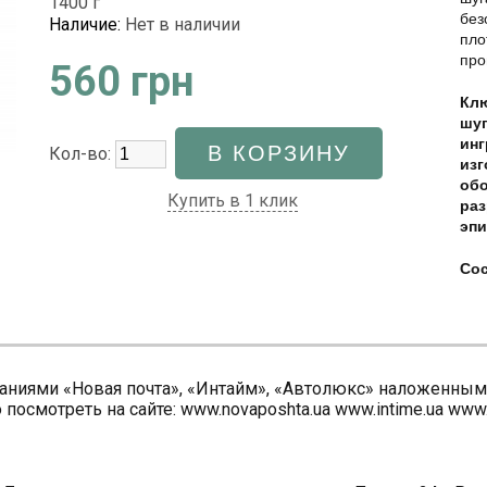
1400 г
без
Наличие:
Нет в наличии
пло
про
560 грн
Клю
шуг
инг
Кол-во:
изг
обо
Купить в 1 клик
раз
эпи
Со
аниями «Новая почта», «Интайм», «Автолюкс» наложенным
осмотреть на сайте: www.novaposhta.ua www.intime.ua www