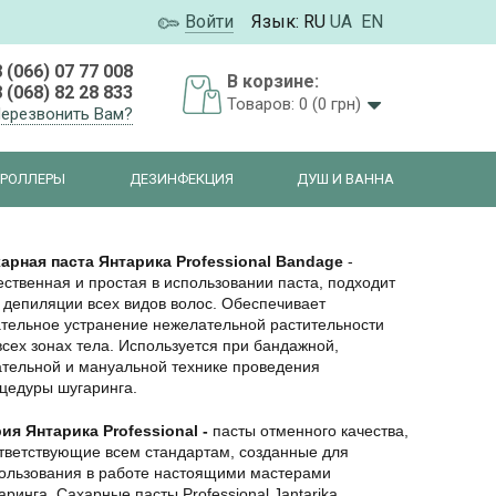
Войти
Язык:
RU
UA
EN
 (066) 07 77 008
В корзине:
 (068) 82 28 833
Товаров: 0 (0 грн)
ерезвонить Вам?
РОЛЛЕРЫ
ДЕЗИНФЕКЦИЯ
ДУШ И ВАННА
арная паста Янтарика
Professional Bandage
-
ественная и простая в использовании паста, подходит
 депиляции всех видов волос. Обеспечивает
тельное устранение нежелательной растительности
всех зонах тела. Используется при бандажной,
тельной и мануальной технике проведения
цедуры шугаринга.
ия Янтарика Professional -
пасты
отменного качества,
тветствующие всем стандартам, созданные для
ользования в работе настоящими мастерами
аринга. Сахарные пасты Professional Jantarika