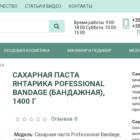
ИЧЕСТВО
СТАТЬИ И ВИДЕО
КОНТАКТЫ
+38
Время работы: 9:00-
+38
18:00 Суббота: 10:00-
П
15:00
УХОДОВАЯ КОСМЕТИКА
МАНИКЮР И ПЕДИКЮР
МЕЗО
КА
САХАРНАЯ ПАСТА
Сах
кач
ЯНТАРИКА POFESSIONAL
для
BANDAGE (БАНДАЖНАЯ),
тща
на 
1400 Г
шпа
про
Отзывов: 0
Сер
соо
исп
Модель:
Сахарная паста Professional Bandage,
шуг