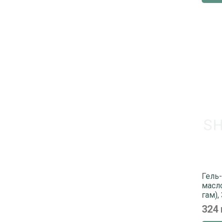
Гель-
масл
гам),
324 