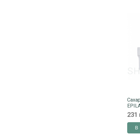
Сахар
EPILA
231 