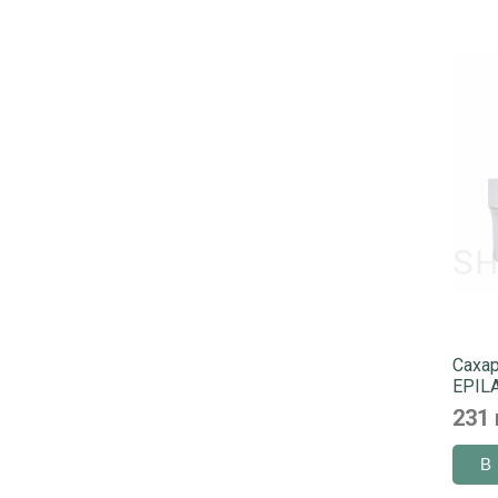
Сахар
EPILA
231 