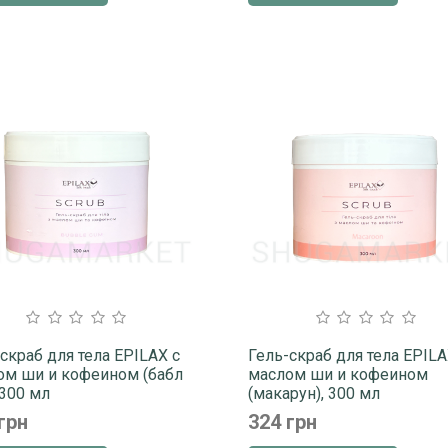
скраб для тела EPILAX с
Гель-скраб для тела EPILA
ом ши и кофеином (бабл
маслом ши и кофеином
 300 мл
(макарун), 300 мл
грн
324 грн