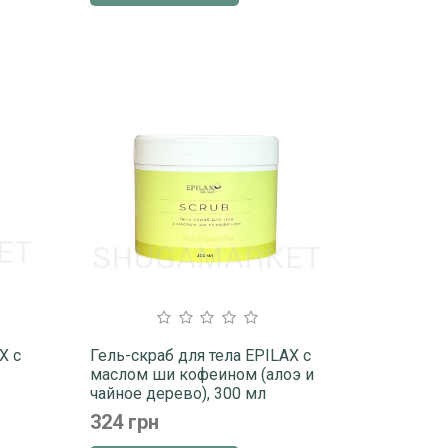
X с
Гель-скраб для тела EPILAX с
маслом ши кофеином (алоэ и
чайное дерево), 300 мл
324 грн