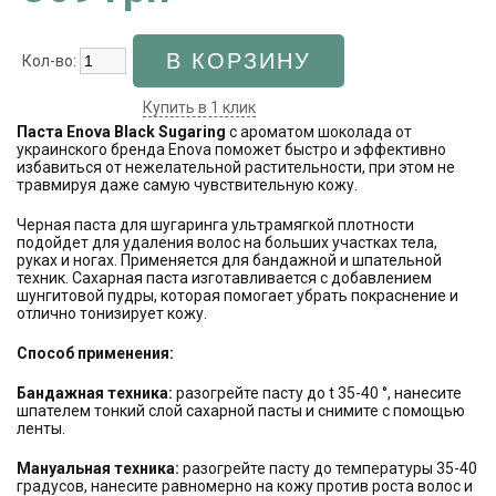
Кол-во:
Купить в 1 клик
Паста Enova Black Sugaring
с ароматом шоколада от
украинского бренда Enova поможет быстро и эффективно
избавиться от нежелательной растительности, при этом не
травмируя даже самую чувствительную кожу.
Черная паста для шугаринга ультрамягкой плотности
подойдет для удаления волос на больших участках тела,
руках и ногах. Применяется для бандажной и шпательной
техник. Сахарная паста изготавливается с добавлением
шунгитовой пудры, которая помогает убрать покраснение и
отлично тонизирует кожу.
Способ применения:
Бандажная техника:
разогрейте пасту до t 35-40 °, нанесите
шпателем тонкий слой сахарной пасты и снимите с помощью
ленты.
Мануальная техника:
разогрейте пасту до температуры 35-40
градусов, нанесите равномерно на кожу против роста волос и