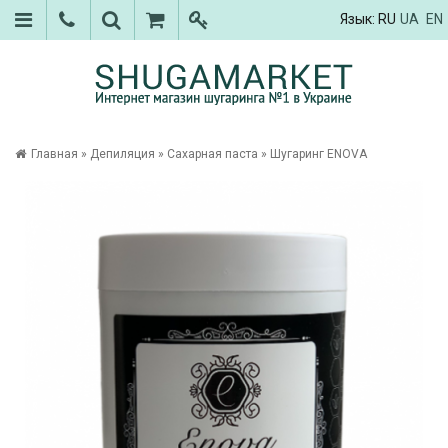
Язык:
RU
UA
EN
Главная
»
Депиляция
»
Сахарная паста
»
Шугаринг ENOVA