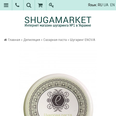
Язык:
RU
UA
EN
Главная
»
Депиляция
»
Сахарная паста
»
Шугаринг ENOVA