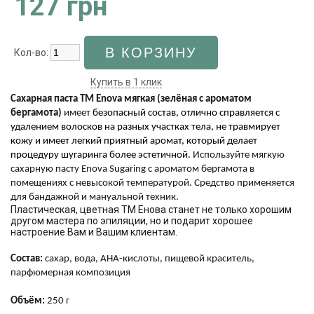
127 грн
Кол-во:
Купить в 1 клик
Сахарная паста ТМ Enova мягкая (зелёная с ароматом
бергамота)
имеет
безопасный состав, отлично справляется с
удалением волосков на разных участках тела, не травмирует
кожу и имеет легкий приятный аромат, который делает
процедуру шугаринга более эстетичной
. Используйте мягкую
сахарную пасту Еnova Sugaring с ароматом бергамота в
помещениях с невысокой температурой. Средство применяется
для бандажной и мануальной техник.
Пластическая, цветная ТМ Енова станет не только хорошим
другом мастера по эпиляции, но и подарит хорошее
настроение Вам и Вашим клиентам.
Состав:
сахар, вода, AHA-кислоты, пищевой краситель,
парфюмерная композиция
Объём:
250 г