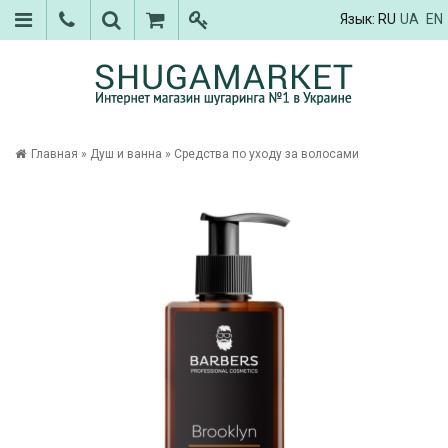
Язык:
RU
UA
EN
Главная
»
Душ и ванна
»
Средства по уходу за волосами