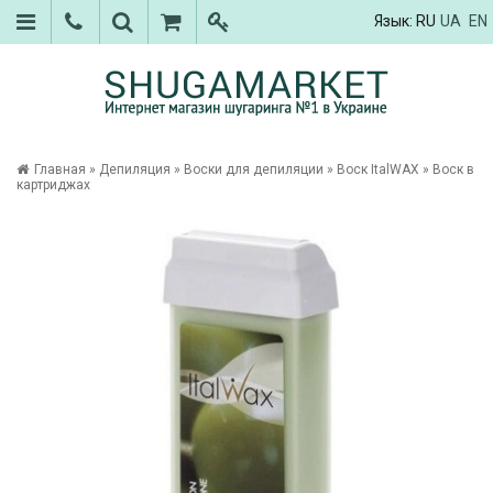
Язык:
RU
UA
EN
Главная
»
Депиляция
»
Воски для депиляции
»
Воск ItalWAX
»
Воск в
картриджах