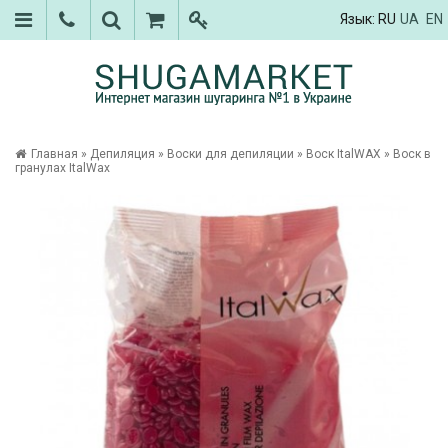
Язык:
RU
UA
EN
Главная
»
Депиляция
»
Воски для депиляции
»
Воск ItalWAX
»
Воск в
гранулах ItalWax