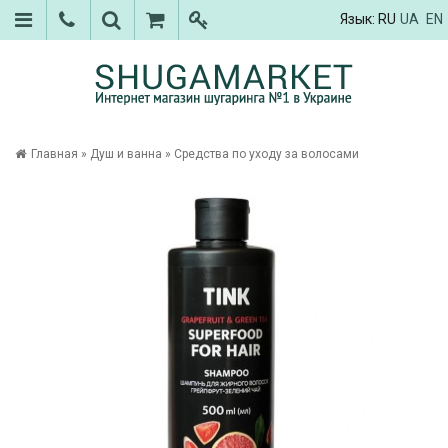
Язык:
RU
UA
EN
Главная
»
Душ и ванна
»
Средства по уходу за волосами