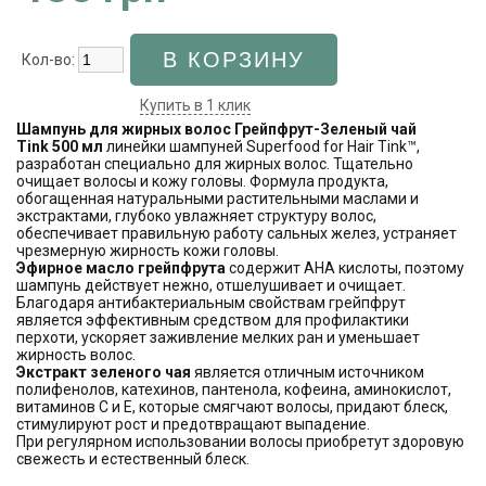
Кол-во:
Купить в 1 клик
Шампунь для жирных волос Грейпфрут-Зеленый чай
Tink 500 мл
линейки шампуней Superfood for Hair Tink™,
разработан специально для жирных волос. Тщательно
очищает волосы и кожу головы. Формула продукта,
обогащенная натуральными растительными маслами и
экстрактами, глубоко увлажняет структуру волос,
обеспечивает правильную работу сальных желез, устраняет
чрезмерную жирность кожи головы.
Эфирное масло грейпфрута
содержит AHA кислоты, поэтому
шампунь действует нежно, отшелушивает и очищает.
Благодаря антибактериальным свойствам грейпфрут
является эффективным средством для профилактики
перхоти, ускоряет заживление мелких ран и уменьшает
жирность волос.
Экстракт зеленого чая
является отличным источником
полифенолов, катехинов, пантенола, кофеина, аминокислот,
витаминов С и Е, которые смягчают волосы, придают блеск,
стимулируют рост и предотвращают выпадение.
При регулярном использовании волосы приобретут здоровую
свежесть и естественный блеск.