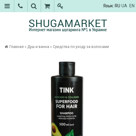
Язык:
RU
UA
EN
Главная
»
Душ и ванна
»
Средства по уходу за волосами