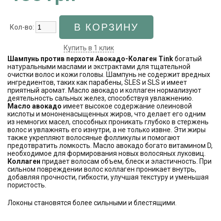
Кол-во:
Купить в 1 клик
Шампунь против перхоти Авокадо-Колаген Tink
богатый
натуральными маслами и экстрактами для тщательной
очистки волос и кожи головы. Шампунь не содержит вредных
ингредиентов, таких как парабены, SLES и SLS и имеет
приятный аромат. Масло авокадо и коллаген нормализуют
деятельность сальных желез, способствуя увлажнению.
Масло авокадо
имеет высокое содержание олеиновой
кислоты и мононенасыщенных жиров, что делает его одним
из немногих масел, способных проникать глубоко в стержень
волос и увлажнять его изнутри, а не только извне. Эти жиры
также укрепляют волосяные фолликулы и помогают
предотвратить ломкость. Масло авокадо богато витамином D,
необходимое для формирования новых волосяных луковиц.
Коллаген
придает волосам объем, блеск и эластичность. При
сильном повреждении волос коллаген проникает внутрь,
добавляя прочности, гибкости, улучшая текстуру и уменьшая
пористость.
Локоны становятся более сильными и блестящими.